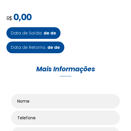
0,00
R$
Data de Saída:
de de
Data de Retorno:
de de
Mais Informações